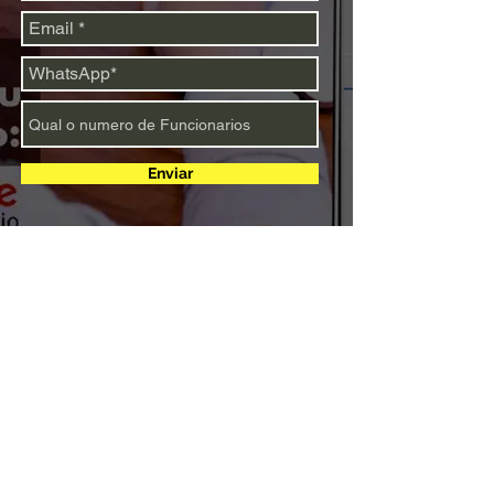
Enviar
Conquiste Mais Clientes:
Estratégias Comprovadas de
Marketing Digital para
Corretores de Planos de
Saúde!
Quero Anunciar minha Corretora