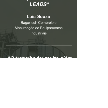
LEADS"
Luis Souza
Bagertech Comércio e
Manutenção de Equipamentos
Industriais
"O trabalho foi muito além
dos anúncios na internet.
Com a Click Anúncio, a
Oriente revisou seu
processo comercial e
aprimorou ainda mais seu
modelo de propostas e
relacionamento"